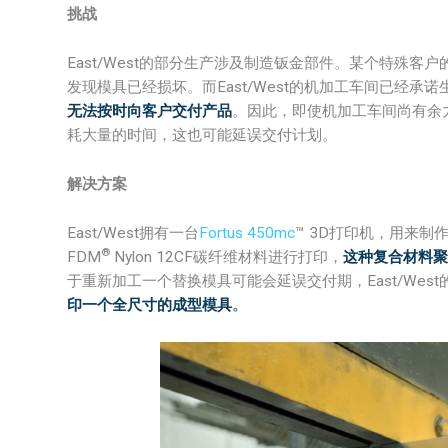
挑战
East/West的部分生产涉及制造钣金部件。某个特殊
发现模具已经损坏。而East/West的机加工车间已经承
无法按时向客户交付产品
。因此，即使机加工车间尚有余
耗大量的时间，这也可能延误交付计划。
解决方案
East/West拥有一台
Fortus 450mc
™ 3D打印机，用来
®
FDM
Nylon 12CF碳纤维材料进行打印，
这种复合材料聚
于重新加工一个替换模具可能会延误交付期，East/Wes
印一个全尺寸的成型模具
。