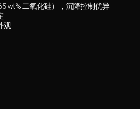
65 wt% 二氧化硅），沉降控制优异
定
外观