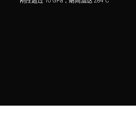
刚性超过 10 GPa，耐高温达 284°C