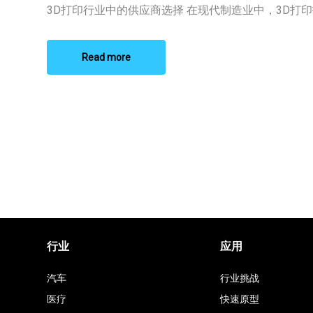
打
3D打印行业中的供应商选择 在现代制造业中，3D打印技 
印
供
应
商
Read more
行业
应用
汽车
行业挑战
医疗
快速原型