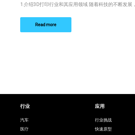
印
1.介绍3D打印行业和其应用领域 随着科技的不断发展， 
材
料
Read more
行业
应用
汽车
行业挑战
医疗
快速原型