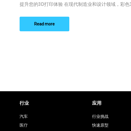
印
提升您的3D打印体验 在现代制造业和设计领域，彩色3D 
口
碑
推
荐
Read more
榜
单
行业
应用
汽车
行业挑战
医疗
快速原型