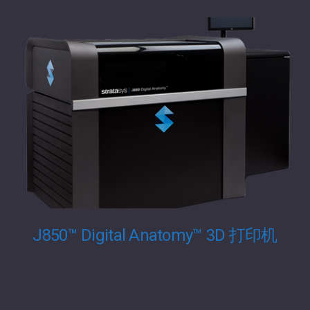
J850™ Digital Anatomy™ 3D 打印机