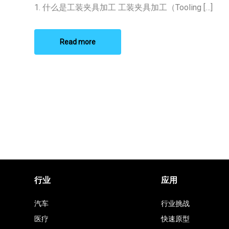
加
1. 什么是工装夹具加工 工装夹具加工（Tooling […]
工
Read more
行业
应用
汽车
行业挑战
医疗
快速原型