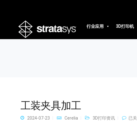
工装夹具加工
行业应用
3D打印机
工装夹具加工
工
2024-07-23
Cerelia
3D打印资讯
已关
装
夹
具