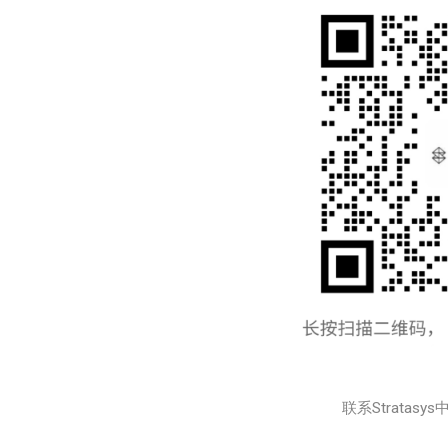
联系Stratasys