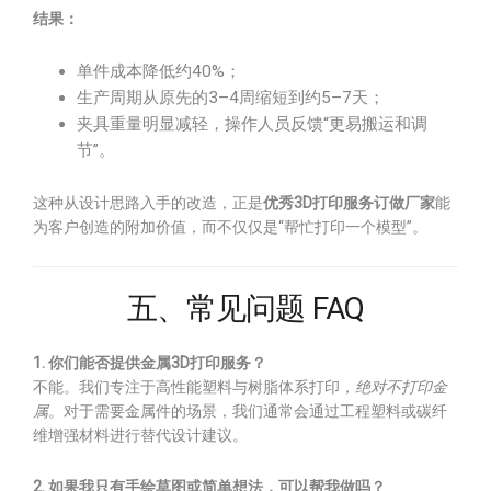
结果：
单件成本降低约40%；
生产周期从原先的3–4周缩短到约5–7天；
夹具重量明显减轻，操作人员反馈“更易搬运和调
节”。
这种从设计思路入手的改造，正是
优秀3D打印服务订做厂家
能
为客户创造的附加价值，而不仅仅是“帮忙打印一个模型”。
五、常见问题 FAQ
1. 你们能否提供金属3D打印服务？
不能。我们专注于高性能塑料与树脂体系打印，
绝对不打印金
属
。对于需要金属件的场景，我们通常会通过工程塑料或碳纤
维增强材料进行替代设计建议。
2. 如果我只有手绘草图或简单想法，可以帮我做吗？