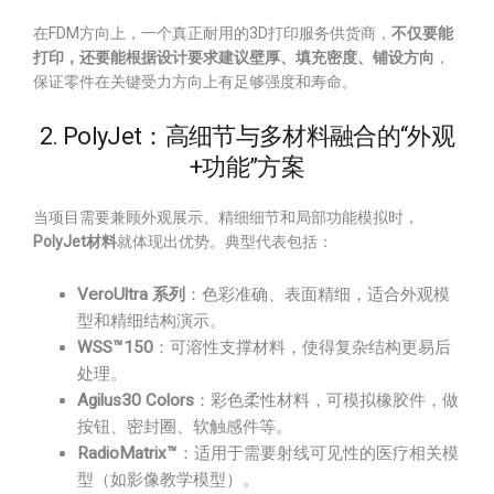
在FDM方向上，一个真正耐用的3D打印服务供货商，
不仅要能
打印，还要能根据设计要求建议壁厚、填充密度、铺设方向
，
保证零件在关键受力方向上有足够强度和寿命。
2. PolyJet：高细节与多材料融合的“外观
+功能”方案
当项目需要兼顾外观展示、精细细节和局部功能模拟时，
PolyJet材料
就体现出优势。典型代表包括：
VeroUltra 系列
：色彩准确、表面精细，适合外观模
型和精细结构演示。
WSS™150
：可溶性支撑材料，使得复杂结构更易后
处理。
Agilus30 Colors
：彩色柔性材料，可模拟橡胶件，做
按钮、密封圈、软触感件等。
RadioMatrix™
：适用于需要射线可见性的医疗相关模
型（如影像教学模型）。