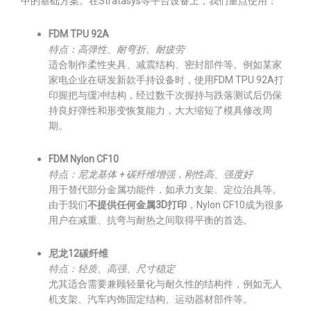
中的基础方案。在Stratasys等平台设备上，我们重点使用：
FDM TPU 92A
特点：高弹性、耐弯折、耐疲劳
适合制作柔性夹具、减震结构、密封部件等。例如某家
家电企业在研发新款手持设备时，使用FDM TPU 92A打
印握把与缓冲结构，经过数千次握持与跌落测试后仍保
持良好弹性和形变恢复能力，大大缩短了模具修改周
期。
FDM Nylon CF10
特点：尼龙基体 + 碳纤维增强，刚性高、强度好
用于替代部分金属功能件，如承力支架、定位治具等。
由于我们
不提供任何金属3D打印
，Nylon CF10成为很多
用户在减重、抗弯与耐热之间取得平衡的首选。
尼龙12碳纤维
特点：轻质、高强、尺寸稳定
尤其适合需要兼顾轻量化与耐久性的结构件，例如无人
机支架、汽车内饰固定结构、运动器材部件等。