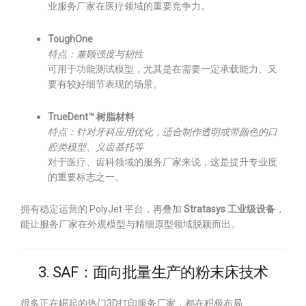
业服务厂家在医疗领域的重要竞争力。
ToughOne
特点：兼顾强度与韧性
可用于功能测试模型，尤其是在需要一定承载能力、又
要有较好细节表现的场景。
TrueDent™ 树脂材料
特点：针对牙科应用优化，适合制作透明或带颜色的口
腔类模型、义齿基托等
对于医疗、齿科领域的服务厂家来说，这是提升专业度
的重要标志之一。
拥有稳定运营的 PolyJet 平台，再叠加
Stratasys 工业级设备
，
能让服务厂家在外观模型与精细原型领域脱颖而出。
3. SAF：面向批量生产的粉末床技术
很多正在崛起的热门3D打印服务厂家，都在积极布局