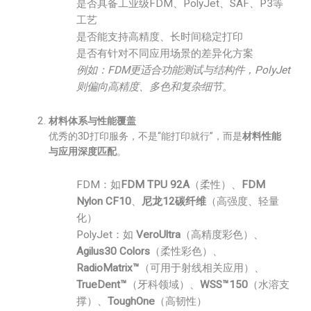
是否具备工业级FDM、PolyJet、SAF、P3等
工艺
是否能支持高精度、长时间稳定打印
是否有针对不同应用场景的差异化方案
例如：FDM更适合功能测试与结构件，PolyJet
则偏向高精度、多色和复杂细节。
材料体系与性能覆盖
优秀的3D打印服务，不是“能打印就行”，而是
材料性能
与应用深度匹配
。
FDM：如
FDM TPU 92A
（柔性）、
FDM
Nylon CF10
、
尼龙12碳纤维
（高强度、轻量
化）
PolyJet：如
VeroUltra
（高精度彩色）、
Agilus30 Colors
（柔性彩色）、
RadioMatrix™
（可用于射线相关应用）、
TrueDent™
（牙科领域）、
WSS™150
（水溶支
撑）、
ToughOne
（高韧性）