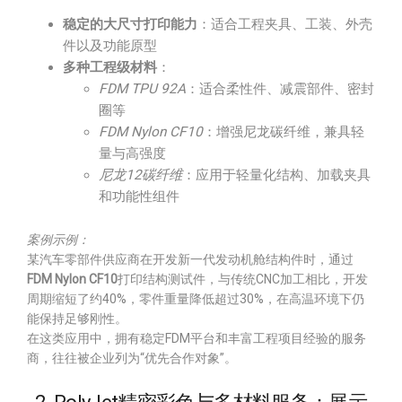
稳定的大尺寸打印能力
：适合工程夹具、工装、外壳
件以及功能原型
多种工程级材料
：
FDM TPU 92A
：适合柔性件、减震部件、密封
圈等
FDM Nylon CF10
：增强尼龙碳纤维，兼具轻
量与高强度
尼龙12碳纤维
：应用于轻量化结构、加载夹具
和功能性组件
案例示例：
某汽车零部件供应商在开发新一代发动机舱结构件时，通过
FDM Nylon CF10
打印结构测试件，与传统CNC加工相比，开发
周期缩短了约40%，零件重量降低超过30%，在高温环境下仍
能保持足够刚性。
在这类应用中，拥有稳定FDM平台和丰富工程项目经验的服务
商，往往被企业列为“优先合作对象”。