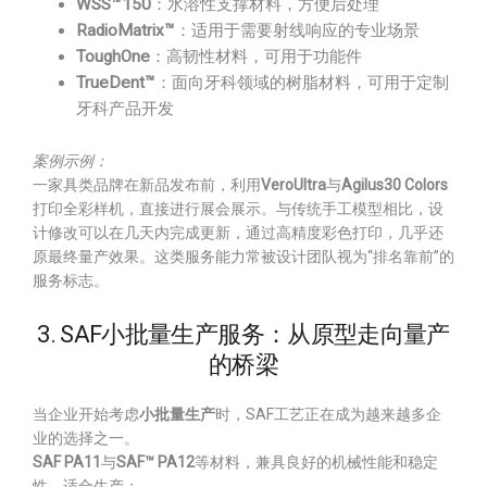
WSS™150
：水溶性支撑材料，方便后处理
RadioMatrix™
：适用于需要射线响应的专业场景
ToughOne
：高韧性材料，可用于功能件
TrueDent™
：面向牙科领域的树脂材料，可用于定制
牙科产品开发
案例示例：
一家具类品牌在新品发布前，利用
VeroUltra
与
Agilus30 Colors
打印全彩样机，直接进行展会展示。与传统手工模型相比，设
计修改可以在几天内完成更新，通过高精度彩色打印，几乎还
原最终量产效果。这类服务能力常被设计团队视为“排名靠前”的
服务标志。
3. SAF小批量生产服务：从原型走向量产
的桥梁
当企业开始考虑
小批量生产
时，SAF工艺正在成为越来越多企
业的选择之一。
SAF PA11
与
SAF™ PA12
等材料，兼具良好的机械性能和稳定
性，适合生产：