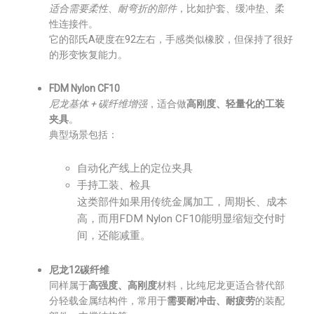
适合需要柔性、耐弯折的部件
，比如护套、缓冲垫、柔
性连接件。
它的邵氏A硬度在92左右，手感类似橡胶，但保持了很好
的形变恢复能力。
FDM Nylon CF10
尼龙基体 + 碳纤维增强
，适合做
高刚度、轻量化的工装
夹具
。
典型场景包括：
自动化产线上的定位夹具
手持工装、检具
这类部件如果用传统金属加工，周期长、成本
高，而用FDM Nylon CF10能明显缩短交付时
间，还能减重。
尼龙12碳纤维
同样属于
高强度、高刚度
材料，比纯尼龙更适合替代部
分轻载金属结构件，常用于
需要耐冲击、耐疲劳
的装配