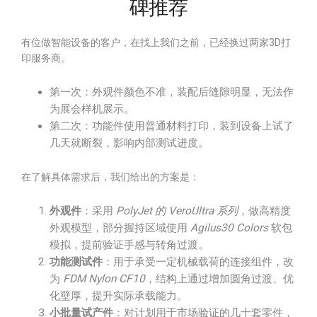
碑推荐
有位做智能设备的客户，在找上我们之前，已经换过两家3D打
印服务商。
第一次：外观件颜色不准，装配后缝隙明显，无法作
为展会样机展示。
第二次：功能件使用普通材料打印，装到设备上试了
几天就断裂，影响内部测试进度。
在了解具体需求后，我们给出的方案是：
外观件
：采用
PolyJet 的 VeroUltra 系列
，做高精度
外观模型，部分握持区域使用
Agilus30 Colors
软包
模拟，提前验证手感与转角过渡。
功能测试件
：用于承受一定机械载荷的连接组件，改
为
FDM Nylon CF10
，结构上通过增加圆角过渡、优
化壁厚，提升实际承载能力。
小批量试产件
：对计划用于市场验证的几十套零件，