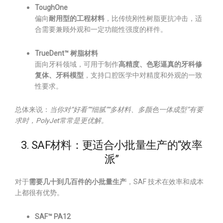
ToughOne
偏向
耐用型的工程材料
，比传统刚性树脂更抗冲击，适
合需要兼顾外观和一定功能性强度的样件。
TrueDent™ 树脂材料
面向牙科领域，可用于制作
高精度、色彩逼真的牙科修
复体、牙科模型
，支持口腔医学中对精度和外观的一致
性要求。
总体来说：
当你对“好看”“细腻”“多材料、多颜色一体成型”有要
求时，PolyJet常常是更优解。
3. SAF材料：更适合小批量生产的“效率
派”
对于
需要几十到几百件的小批量生产
，SAF 技术在效率和成本
上都很有优势。
SAF™ PA12