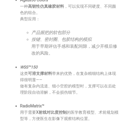
Agilus30 Colors
一种
高韧性仿真橡胶材料
，可以实现不同硬度、不同颜
色的组合。
典型应用：
产品握把的软包部分
按键、密封圈、包胶结构的模拟
用于早期评估手感和装配间隙，减少开模后修
改的风险。
WSS™150
这类
可溶支撑材料
带来的优势，在复杂精细结构上体现
得很明显——
做有复杂内流道、细小空腔的模型时，支撑可以在后处
理阶段自动溶解，不会损伤细节。
RadioMatrix™
用于需要
X射线对比度控制
的医学教育模型、术前规划模
型等，方便医生在影像下观察结构位置。