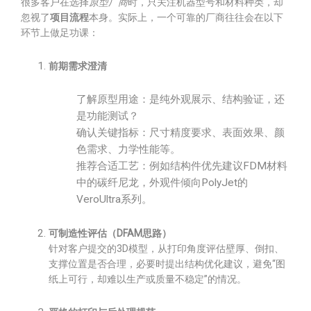
很多客户在选择
原型厂商
时，只关注机器型号和材料种类，却
忽视了
项目流程
本身。实际上，一个可靠的厂商往往会在以下
环节上做足功课：
前期需求澄清
了解原型用途：是纯外观展示、结构验证，还
是功能测试？
确认关键指标：尺寸精度要求、表面效果、颜
色需求、力学性能等。
推荐合适工艺：例如结构件优先建议FDM材料
中的碳纤尼龙，外观件倾向PolyJet的
VeroUltra系列。
可制造性评估（DFAM思路）
针对客户提交的3D模型，从打印角度评估壁厚、倒扣、
支撑位置是否合理，必要时提出结构优化建议，避免“图
纸上可行，却难以生产或质量不稳定”的情况。