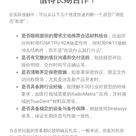
在实际接触中，可以从以下几个维度快速判断一个
原型厂商
是
否“靠谱”：
是否能根据你的需求主动推荐合适材料组合
，比如区
分何时用FDM TPU 92A做柔性件，何时用PA11做耐
冲击结构件，而不是“你说什么就打什么”。
是否有完整的项目沟通和交付流程
，包括模型评估、
报价明细、交付时间节点确认等。
是否清晰界定保密措施
，如签署保密协议、限定文件
访问权限等，尤其是涉及新产品开发时。
是否具备跨行业经验
，能理解不同行业对原型的特殊
要求，如医疗领域需要的RadioMatrix™应用，牙科领
域的TrueDent™材料应用等。
是否具备稳定的设备与备件保障
，例如依托Stratasys
体系，保证长期供货与性能一致性。
当这些问题的答案都比较明确且扎实，一般来说，你面对的就