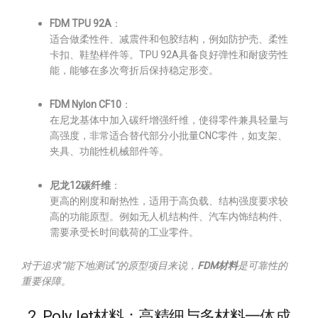
FDM TPU 92A
：
适合做柔性件、减震件和包胶结构，例如防护壳、柔性
卡扣、鞋垫样件等。TPU 92A具备良好弹性和耐疲劳性
能，能够在多次弯折后保持稳定形变。
FDM Nylon CF10
：
在尼龙基体中加入碳纤增强纤维，使得零件兼具轻量与
高强度，非常适合替代部分小批量CNC零件，如支架、
夹具、功能性机械部件等。
尼龙12碳纤维
：
更高的刚度和耐热性，适用于高负载、结构强度要求较
高的功能原型。例如无人机结构件、汽车内饰结构件、
需要承受长时间载荷的工业零件。
对于追求“能下地测试”的原型项目来说，
FDM材料
是可靠性的
重要保障。
2. PolyJet材料：高精细与多材料一体成