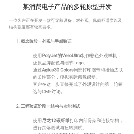
某消费电子产品的多轮原型开发
一位客户正在开发一款可穿戴设备，对外观、佩戴舒适度以及
结构强度都有较高要求。
概念阶段 – 外观与手感验证
使用
PolyJet的VeroUltra
制作彩色外观样机，
还原品牌配色与细节Logo。
通过
Agilus30 Colors
局部打印腕带和接触皮肤
的柔性部分，模拟实际佩戴感受。
客户在这一步直接完成了外观设计的第一轮筛
选与CMF讨论。
工程验证阶段 – 结构与功能测试
使用
尼龙12碳纤维
打印内部骨架和连接结构，
进行跌落测试与扭转测试。