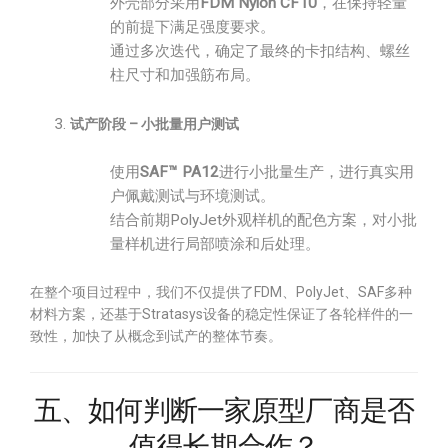
外壳部分采用
FDM Nylon CF10
，在保持轻量
的前提下满足强度要求。
通过多次迭代，确定了最终的卡扣结构、螺丝
柱尺寸和加强筋布局。
试产阶段 – 小批量用户测试
使用
SAF™ PA12
进行小批量生产，进行真实用
户佩戴测试与环境测试。
结合前期PolyJet外观样机的配色方案，对小批
量样机进行局部喷涂和后处理。
在整个项目过程中，我们不仅提供了FDM、PolyJet、SAF多种
材料方案，还基于Stratasys设备的稳定性保证了各轮样件的一
致性，加快了从概念到试产的整体节奏。
五、如何判断一家原型厂商是否
值得长期合作？