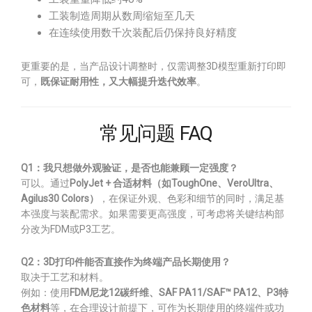
工装制造周期从数周缩短至几天
在连续使用数千次装配后仍保持良好精度
更重要的是，当产品设计调整时，仅需调整3D模型重新打印即
可，
既保证耐用性，又大幅提升迭代效率
。
常见问题 FAQ
Q1：我只想做外观验证，是否也能兼顾一定强度？
可以。通过
PolyJet + 合适材料（如ToughOne、VeroUltra、
Agilus30 Colors）
，在保证外观、色彩和细节的同时，满足基
本强度与装配需求。如果需要更高强度，可考虑将关键结构部
分改为FDM或P3工艺。
Q2：3D打印件能否直接作为终端产品长期使用？
取决于工艺和材料。
例如：使用
FDM尼龙12碳纤维、SAF PA11/SAF™ PA12、P3特
色材料
等，在合理设计前提下，可作为长期使用的终端件或功