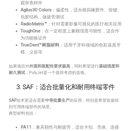
观审查样件
Agilus30 Colors
：偏柔性，适合模拟橡胶件、按键、
包胶结构，做疲劳测试
RadioMatrix™
：针对需要影像可视化的医疗相关应用
ToughOne
：在一定程度上兼顾强度与韧性，适合作
为功能验证件
TrueDent™树脂材料
：适用于牙科领域的色彩逼真牙
模、义齿等
如果项目对
外观和装配性要求极高
，同时希望进行
基础强度和
耐久测试
，PolyJet是一个值得考虑的选项。
3. SAF：适合批量化和耐用终端零件
SAF
技术更适合需要
中等批量生产
的应用，特别是希望直接得
到可用终端部件的场景。
典型材料包括：
PA11
：兼具韧性与耐疲劳，适合卡扣、壳体、连接