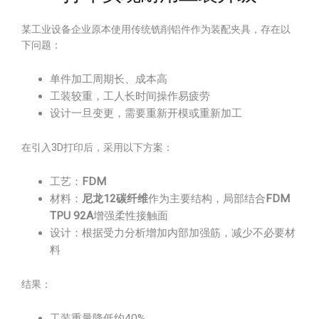
某工业设备企业原本使用传统铣削铝件作为装配夹具，存在以
下问题：
单件加工周期长、成本高
工装较重，工人长时间操作易疲劳
设计一旦变更，需要重新开模或重新加工
在引入3D打印后，采用以下方案：
工艺：
FDM
材料：
尼龙12碳纤维
作为主要结构，局部结合
FDM
TPU 92A
增强柔性接触面
设计：根据受力分析增加内部加强筋，减少不必要材
料
结果：
工装重量降低约40%