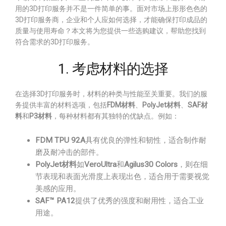
用的3D打印服务并不是一件简单的事。面对市场上形形色色的
3D打印服务商，企业和个人应如何选择，才能确保打印成品的
质量与使用寿命？本文将为您提供一些选购建议，帮助您找到
符合需求的3D打印服务。
1. 考虑材料的选择
在选择3D打印服务时，材料的种类与性能至关重要。我们的服
务提供丰富的材料选项，包括
FDM材料
、
PolyJet材料
、
SAF材
料
和
P3材料
，每种材料都有其独特的优缺点。例如：
FDM TPU 92A
具有优良的弹性和韧性，适合制作耐
磨及耐冲击的部件。
PolyJet材料
如
VeroUltra
和
Agilus30 Colors
，则在细
节表现和表面光滑度上表现出色，适合用于需要视觉
美感的应用。
SAF™ PA12
提供了优秀的强度和耐用性，适合工业
用途。