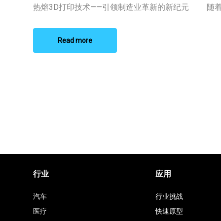
印
热熔3D打印技术——引领制造业革新的新纪元 随着3 
机
Read more
行业
应用
汽车
行业挑战
医疗
快速原型