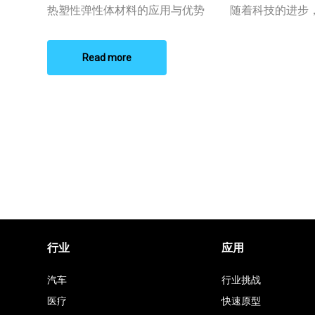
性
热塑性弹性体材料的应用与优势 随着科技的进步，热
体
材
料
厂
Read more
家
行业
应用
汽车
行业挑战
医疗
快速原型