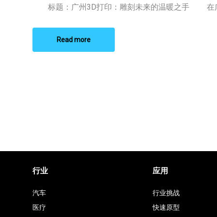
印
标题：广州3D打印：雕刻未来的温暖之手 在广州
Read more
行业
应用
汽车
行业挑战
医疗
快速原型