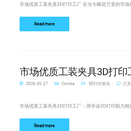
工
市场优质工装夹具3D打印工厂 在当今瞬息万变的市场环境
装
夹
具
3D
Read more
打
印
工
厂
市场优质工装夹具3D打印
市
2026-05-27
Cerelia
3D打印资讯
已关
场
优
质
工
市场优质工装夹具3D打印工厂：用专业3D打印助力精益制
装
夹
具
3D
Read more
打