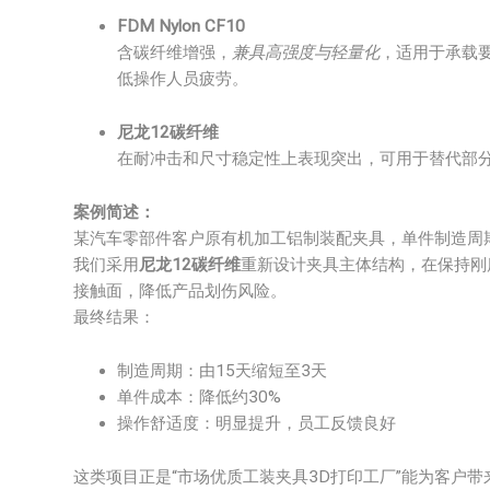
FDM Nylon CF10
含碳纤维增强，
兼具高强度与轻量化
，适用于承载
低操作人员疲劳。
尼龙12碳纤维
在耐冲击和尺寸稳定性上表现突出，可用于替代部
案例简述：
某汽车零部件客户原有机加工铝制装配夹具，单件制造周期
我们采用
尼龙12碳纤维
重新设计夹具主体结构，在保持刚
接触面，降低产品划伤风险。
最终结果：
制造周期：由15天缩短至3天
单件成本：降低约30%
操作舒适度：明显提升，员工反馈良好
这类项目正是“市场优质工装夹具3D打印工厂”能为客户