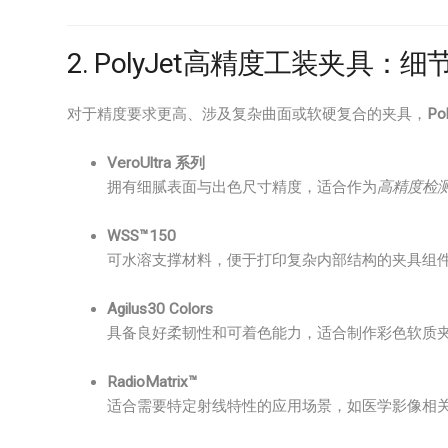
2. PolyJet高精度工装夹具
对于精度要求更高、涉及复杂曲面或软硬复合的夹具，
Po
VeroUltra 系列
拥有细腻表面与出色尺寸精度，适合作为
高精度检
WSS™150
可水溶支撑材料，便于打印复杂内部结构的夹具组
Agilus30 Colors
具备良好柔韧性和可着色能力，适合制作彩色软质
RadioMatrix™
适合需要特定射线特性的应用场景，如医学影像相