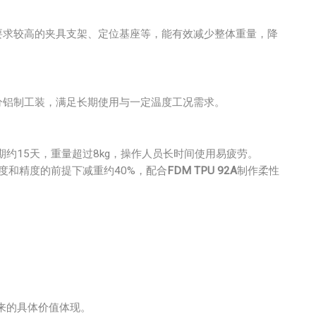
要求较高的夹具支架、定位基座等，能有效减少整体重量，降
分铝制工装，满足长期使用与一定温度工况需求。
约15天，重量超过8kg，操作人员长时间使用易疲劳。
度和精度的前提下减重约40%，配合
FDM TPU 92A
制作柔性
带来的具体价值体现。