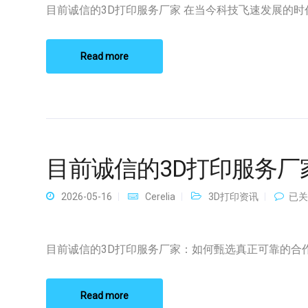
的
目前诚信的3D打印服务厂家 在当今科技飞速发展的时代，
3D
打
印
服
Read more
务
厂
家
目前诚信的3D打印服务厂
目
2026-05-16
Cerelia
3D打印资讯
已关
前
诚
信
的
目前诚信的3D打印服务厂家：如何甄选真正可靠的合作伙
3D
打
印
服
Read more
务