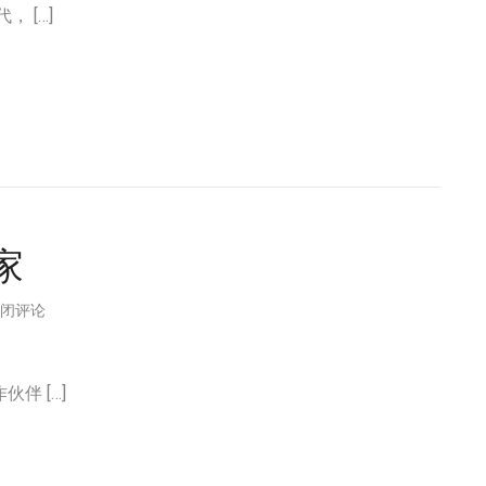
 […]
家
闭评论
伴 […]