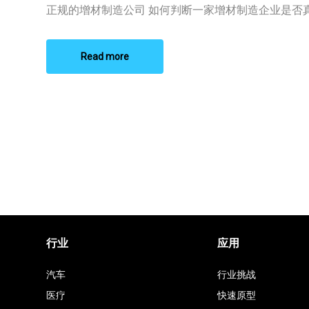
材
正规的增材制造公司 如何判断一家增材制造企业是否真正“
制
造
公
司
Read more
行业
应用
汽车
行业挑战
医疗
快速原型