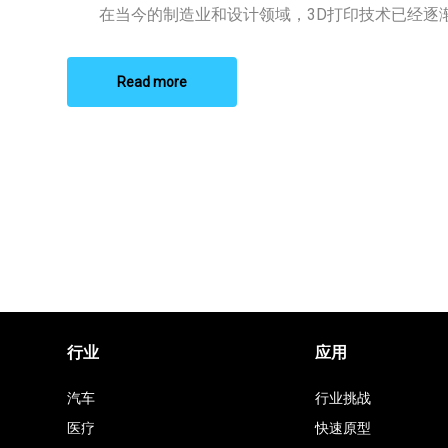
牌
在当今的制造业和设计领域，3D打印技术已经逐渐成
Read more
行业
应用
汽车
行业挑战
医疗
快速原型