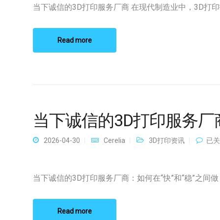
的
当下诚信的3D打印服务厂商 在现代制造业中，3D打印技 
3D
打
印
服
Read more
务
厂
商
当下诚信的3D打印服务厂
当
2026-04-30
Cerelia
3D打印资讯
已关
下
诚
信
的
当下诚信的3D打印服务厂商：如何在“快”和“稳”之间做 [
3D
打
印
服
Read more
务