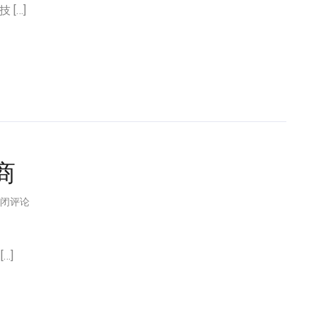
[…]
商
闭评论
…]