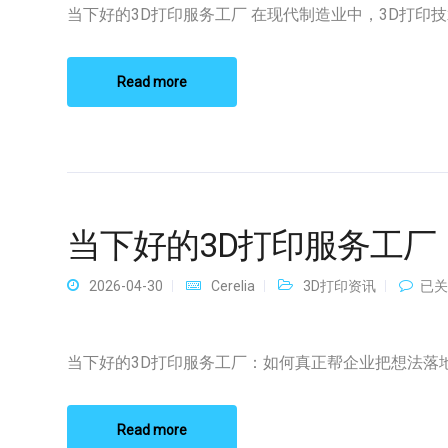
3D
当下好的3D打印服务工厂 在现代制造业中，3D打印技术 
打
印
服
务
Read more
工
厂
当下好的3D打印服务工厂
当
2026-04-30
Cerelia
3D打印资讯
已关
下
好
的
3D
当下好的3D打印服务工厂：如何真正帮企业把想法落地？
打
印
服
务
Read more
工