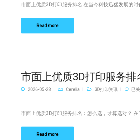
质
市面上优质3D打印服务排名 在当今科技迅猛发展的时代，
3D
打
印
服
Read more
务
排
名
市面上优质3D打印服务排
市
2026-05-28
Cerelia
3D打印资讯
已关
面
上
优
质
市面上优质3D打印服务排名：怎么选，才算选对？ 在工业
3D
打
印
服
Read more
务