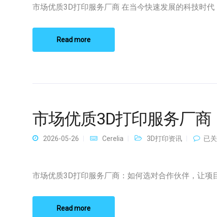
3D
市场优质3D打印服务厂商 在当今快速发展的科技时代，3
打
印
服
务
Read more
厂
商
市场优质3D打印服务厂商
市
2026-05-26
Cerelia
3D打印资讯
已关
场
优
质
3D
市场优质3D打印服务厂商：如何选对合作伙伴，让项目一
打
印
服
务
Read more
厂