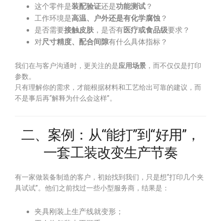
这个零件是
装配验证
还是
功能测试
？
工作环境是
高温、户外还是有化学腐蚀
？
是否需要
接触皮肤
，是否有
医疗或食品级
要求？
对
尺寸精度、配合间隙
有什么具体指标？
我们在与客户沟通时，更关注的是
应用场景
，而不仅仅是打印
参数。
只有理解你的需求，才能根据材料和工艺给出可靠的建议，而
不是事后再“解释为什么会这样”。
二、案例：从“能打”到“好用”，
一套工装改变生产节奏
有一家做装备制造的客户，初始找到我们，只是想“打印几个夹
具试试”。他们之前找过一些小型服务商，结果是：
夹具刚装上生产线就变形；