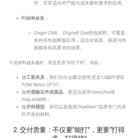
性，非常适合对产能与成本都有要求的应用。
P3材料体系
：
Origin OML
、
Origin® One特色材料
：可覆盖
多种高性能树脂应用，适合对表面、精度与性
能都有较高要求的场景。
不是材料越多越好，而是是否“对症下药”。例如：
做
工装夹具
，我们往往会建议使用
尼龙12碳纤维
或
FDM Nylon CF10
；
做
外观验证件或展品
，更适合采用
VeroUltra
等
PolyJet材料；
做
牙科模型
，则可以直接用
TrueDent™
这类专门为牙
科开发的材料。
2. 交付质量：不仅要“能打”，更要“打得