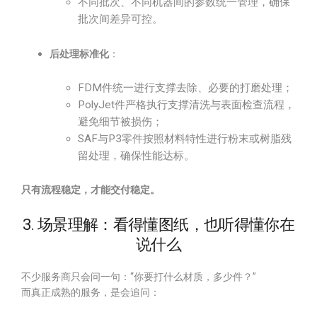
不同批次、不同机器间的参数统一管理，确保
批次间差异可控。
后处理标准化
：
FDM件统一进行支撑去除、必要的打磨处理；
PolyJet件严格执行支撑清洗与表面检查流程，
避免细节被损伤；
SAF与P3零件按照材料特性进行粉末或树脂残
留处理，确保性能达标。
只有流程稳定，才能交付稳定。
3. 场景理解：看得懂图纸，也听得懂你在
说什么
不少服务商只会问一句：“你要打什么材质，多少件？”
而真正成熟的服务，是会追问：