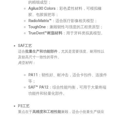
的精细成型；
Agilus30 Colors
：彩色柔性材料，可模拟橡
胶、包胶握把等；
RadioMatrix™
：适合医疗影像相关模型；
ToughOne
：兼顾韧性与强度的工程类原型；
TrueDent™树脂材料
：用于牙科类拟真模型。
SAF工艺
适合
批量生产和功能部件
，尤其是需要强度、耐用性以
及较高尺寸一致性的零件。
典型材料
：
PA11
：韧性好、耐冲击，适合卡扣件、连接件
等；
SAF™ PA12
：综合性能均衡，可用于大量终端
功能件和轻量化部件。
P3工艺
重点在于
高精度和工程性能
兼顾，适合小批量生产级应