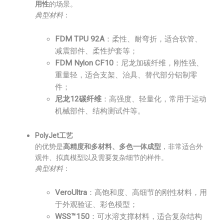
用性
的场景。
典型材料
：
FDM TPU 92A
：柔性、耐弯折，适合软管、
减震部件、柔性护套等；
FDM Nylon CF10
：尼龙加碳纤维，刚性强、
重量轻，适合支架、治具、替代部分铝制零
件；
尼龙12碳纤维
：高强度、轻量化，常用于运动
机械部件、结构测试件等。
PolyJet工艺
的优势是
高精度和多材料、多色一体成型
，非常适合外
观件、拟真模型以及需要复杂细节的样件。
典型材料
：
VeroUltra
：高饱和度、高细节的刚性材料，用
于外观验证、彩色模型；
WSS™150
：可水溶支撑材料，适合复杂结构