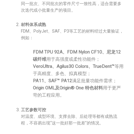
同一批次、不同批次的零件尺寸一致性高，适合需要多
次迭代或小批量生产的项目。
材料体系成熟
FDM、PolyJet、SAF、P3等工艺的材料经过大量验证，
例如：
FDM TPU 92A、FDM Nylon CF10、尼龙12
碳纤维
用于高强度或柔性功能件；
VeroUltra、Agilus30 Colors、TrueDent™
等用
于高精度、多色、拟真模型；
PA11、SAF™ PA12
满足批量功能件需求；
Origin OML及Origin® One 特色材料
用于更严
苛的工程应用。
工艺参数可控
对温度、成型环境、支撑去除、后处理等都有成熟流
程，不容易出现“这一批好那一批差”的情况。