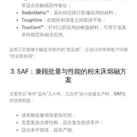
常适合软触感部件验证；
RadioMatrix™
：面向特定医疗影像应用的材料；
ToughOne
：在韧性和强度之间取得平衡；
TrueDent™
：针对口腔应用的树脂材料，可用于逼真
牙科模型和相关应用。
这类工艺能够大幅提升样件的“真实感”，让设计评审和客户沟通
“所见即所得”。
3. SAF：兼顾批量与性能的粉末床熔融方
案
当需求从“单件”走向“几十件、几百件”的小批量生产时，
SAF
技
术优势明显：
成本随批量增加更加可控；
无需复杂支撑结构，适合复杂形状零件；
适合多件拼排，提高产能。