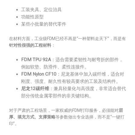
工装夹具、定位治具
功能性原型
某些小批量的替代零件
在材料方面，工业级FDM已经不再是“一种塑料走天下”，而是有
针对性很强的工程材料
：
FDM TPU 92A
：适合需要柔韧性与耐弯折的部件，
例如软垫、防滑件、柔性连接件。
FDM Nylon CF10
：尼龙基体中加入碳纤维，适合对
刚度、强度、耐久性有较高要求的工装及结构件。
尼龙12碳纤维
：兼具轻量化与高强度，非常适合替代
部分传统金属零部件的非关键结构。
对于严肃的工程场景，一家权威的FDM打印服务，必须能对
层
厚、填充方式、支撑策略
等参数做出专业选择，而不是“一键打
印”。