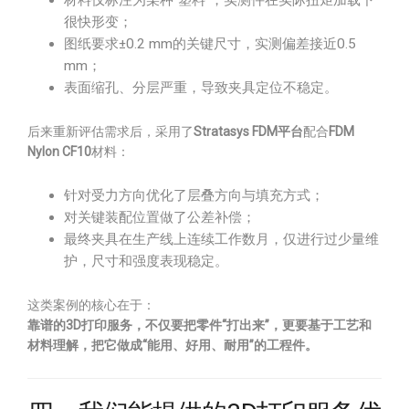
材料仅标注为某种“塑料”，实测件在实际扭矩加载下
很快形变；
图纸要求±0.2 mm的关键尺寸，实测偏差接近0.5
mm；
表面缩孔、分层严重，导致夹具定位不稳定。
后来重新评估需求后，采用了
Stratasys FDM平台
配合
FDM
Nylon CF10
材料：
针对受力方向优化了层叠方向与填充方式；
对关键装配位置做了公差补偿；
最终夹具在生产线上连续工作数月，仅进行过少量维
护，尺寸和强度表现稳定。
这类案例的核心在于：
靠谱的3D打印服务，不仅要把零件“打出来”，更要基于工艺和
材料理解，把它做成“能用、好用、耐用”的工程件。