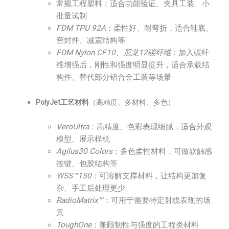
常规工程塑料：适合功能验证、夹具工装、小
批量试制
FDM TPU 92A
：柔性好、耐弯折，适合鞋底、
密封件、减震结构等
FDM Nylon CF10
、
尼龙12碳纤维
：加入碳纤
维增强后，刚性和强度明显提升，适合承载结
构件、替代部分铝合金工装等场景
PolyJet工艺材料
（高精度、多材料、多色）
VeroUltra
：高精度、色彩表现细腻，适合外观
模型、展示样机
Agilus30 Colors
：多色柔性材料，可做软触感
按键、包胶结构等
WSS™150
：可溶解支撑材料，让结构更加复
杂、手工后处理更少
RadioMatrix™
：可用于需要特定射线表现的场
景
ToughOne
：兼顾韧性与强度的工程类材料