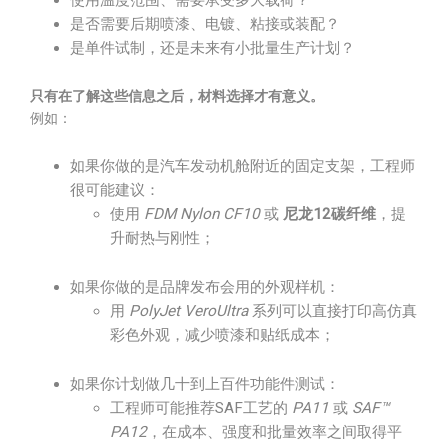
使用温度范围、需要承受多大载荷？
是否需要后期喷漆、电镀、粘接或装配？
是单件试制，还是未来有小批量生产计划？
只有在了解这些信息之后，材料选择才有意义。
例如：
如果你做的是汽车发动机舱附近的固定支架，工程师
很可能建议：
使用
FDM Nylon CF10
或
尼龙12碳纤维
，提
升耐热与刚性；
如果你做的是品牌发布会用的外观样机：
用
PolyJet VeroUltra
系列可以直接打印高仿真
彩色外观，减少喷漆和贴纸成本；
如果你计划做几十到上百件功能件测试：
工程师可能推荐SAF工艺的
PA11
或
SAF™
PA12
，在成本、强度和批量效率之间取得平