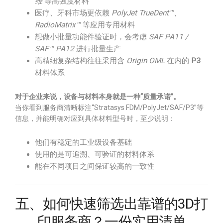
维
等高强度材料
医疗、牙科市场更依赖
PolyJet TrueDent™、
RadioMatrix™
等应用专用材料
想做小批量功能件验证时，会考虑
SAF PA11 /
SAF™ PA12
进行批量生产
高精细复杂结构往往采用含
Origin OML
在内的
P3
材料体系
对于企业来说，设备与材料本身就是一种“质量承诺”。
当你看到服务商清晰标注“Stratasys FDM/PolyJet/SAF/P3”等
信息，并能明确对应到具体材料型号时，至少说明：
他们有稳定的工业级设备基础
使用的是可追溯、可验证的材料体系
能在不同项目之间保证较高的一致性
五、如何快速筛选出靠谱的3D打
印服务商？一份实用清单