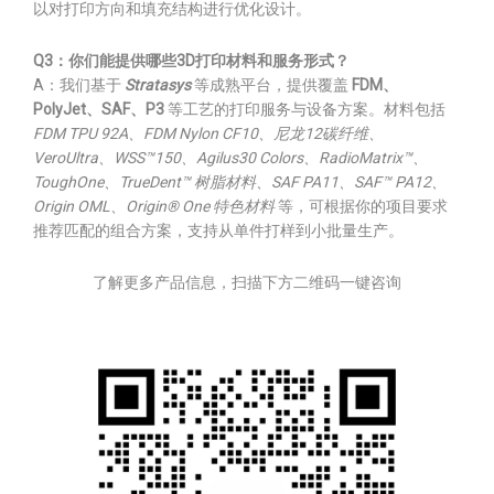
以对打印方向和填充结构进行优化设计。
Q3：你们能提供哪些3D打印材料和服务形式？
A：我们基于
Stratasys
等成熟平台，提供覆盖
FDM、
PolyJet、SAF、P3
等工艺的打印服务与设备方案。材料包括
FDM TPU 92A、FDM Nylon CF10、尼龙12碳纤维、
VeroUltra、WSS™150、Agilus30 Colors、RadioMatrix™、
ToughOne、TrueDent™ 树脂材料、SAF PA11、SAF™ PA12、
Origin OML、Origin® One 特色材料
等，可根据你的项目要求
推荐匹配的组合方案，支持从单件打样到小批量生产。
了解更多产品信息，扫描下方二维码一键咨询