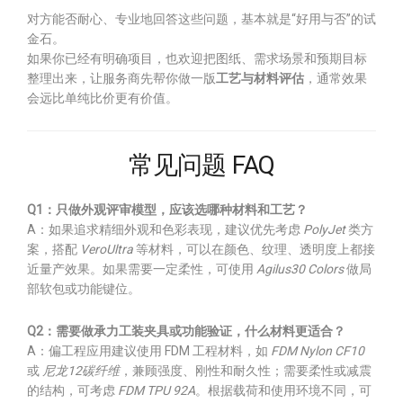
对方能否耐心、专业地回答这些问题，基本就是“好用与否”的试
金石。
如果你已经有明确项目，也欢迎把图纸、需求场景和预期目标
整理出来，让服务商先帮你做一版
工艺与材料评估
，通常效果
会远比单纯比价更有价值。
常见问题 FAQ
Q1：只做外观评审模型，应该选哪种材料和工艺？
A：如果追求精细外观和色彩表现，建议优先考虑
PolyJet
类方
案，搭配
VeroUltra
等材料，可以在颜色、纹理、透明度上都接
近量产效果。如果需要一定柔性，可使用
Agilus30 Colors
做局
部软包或功能键位。
Q2：需要做承力工装夹具或功能验证，什么材料更适合？
A：偏工程应用建议使用 FDM 工程材料，如
FDM Nylon CF10
或
尼龙12碳纤维
，兼顾强度、刚性和耐久性；需要柔性或减震
的结构，可考虑
FDM TPU 92A
。根据载荷和使用环境不同，可