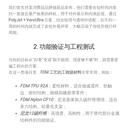
我们曾支持某消费品品牌做新品发布，他们需要在短时间内拿
到一套接近量产效果的样机，用于对外展示和内测反馈。通过
PolyJet + VeroUltra
方案，结合纹理与透明件搭配，在不到一
周的时间内就完成了多轮外观评审，大幅压缩了传统开模打样
周期。
2. 功能验证与工程测试
当你的目标从“好看”变成“能不能用、强度够不够”时，就需要更
偏工程向的方案。
在这一类项目里，
FDM 工艺的工程级材料
非常常用，例如：
FDM TPU 92A
：柔性材料，适合做减震件、软触
边、密封结构，能模拟橡胶类零件；
FDM Nylon CF10
：尼龙基体加入碳纤维增强，适合
承力结构、轻量化支架；
尼龙12碳纤维
：高强度、高刚性，用于替代部分金属
结构件的功能验证。