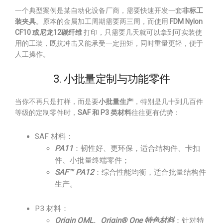
一个典型案例是某自动化设备厂商，需要快速开发一套
非标工
装夹具
。原本的金属加工周期需要两三周，而使用
FDM Nylon
CF10 或尼龙12碳纤维
打印，只需要几天就可以拿到可实装使
用的工装，既抗冲击又能承受一定扭矩，同时重量更轻，便于
人工操作。
3. 小批量定制与功能零件
当你不再只是打样，而是要
小批量生产
，特别是几十到几百件
等级的定制零件时，
SAF 和 P3 类材料
往往更有优势：
SAF 材料：
PA11
：韧性好、更环保，适合结构件、卡扣
件、小批量终端零件；
SAF™ PA12
：综合性能均衡，适合批量结构件
生产。
P3 材料：
Origin OML、Origin® One 特色材料
：针对特