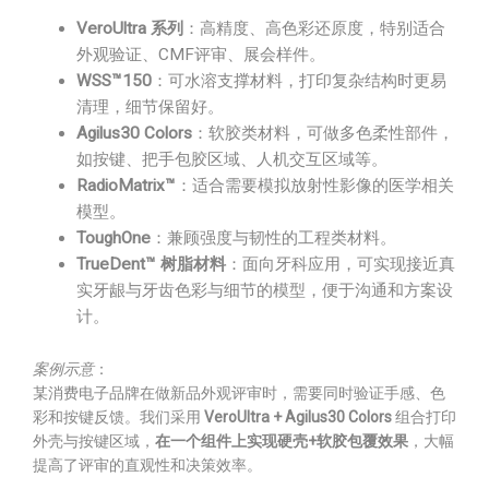
VeroUltra 系列
：高精度、高色彩还原度，特别适合
外观验证、CMF评审、展会样件。
WSS™150
：可水溶支撑材料，打印复杂结构时更易
清理，细节保留好。
Agilus30 Colors
：软胶类材料，可做多色柔性部件，
如按键、把手包胶区域、人机交互区域等。
RadioMatrix™
：适合需要模拟放射性影像的医学相关
模型。
ToughOne
：兼顾强度与韧性的工程类材料。
TrueDent™ 树脂材料
：面向牙科应用，可实现接近真
实牙龈与牙齿色彩与细节的模型，便于沟通和方案设
计。
案例示意
：
某消费电子品牌在做新品外观评审时，需要同时验证手感、色
彩和按键反馈。我们采用
VeroUltra + Agilus30 Colors
组合打印
外壳与按键区域，
在一个组件上实现硬壳+软胶包覆效果
，大幅
提高了评审的直观性和决策效率。