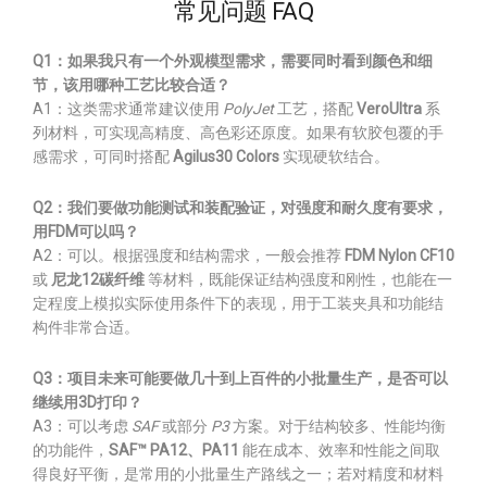
常见问题 FAQ
Q1：如果我只有一个外观模型需求，需要同时看到颜色和细
节，该用哪种工艺比较合适？
A1：这类需求通常建议使用
PolyJet
工艺，搭配
VeroUltra
系
列材料，可实现高精度、高色彩还原度。如果有软胶包覆的手
感需求，可同时搭配
Agilus30 Colors
实现硬软结合。
Q2：我们要做功能测试和装配验证，对强度和耐久度有要求，
用FDM可以吗？
A2：可以。根据强度和结构需求，一般会推荐
FDM Nylon CF10
或
尼龙12碳纤维
等材料，既能保证结构强度和刚性，也能在一
定程度上模拟实际使用条件下的表现，用于工装夹具和功能结
构件非常合适。
Q3：项目未来可能要做几十到上百件的小批量生产，是否可以
继续用3D打印？
A3：可以考虑
SAF
或部分
P3
方案。对于结构较多、性能均衡
的功能件，
SAF™ PA12、PA11
能在成本、效率和性能之间取
得良好平衡，是常用的小批量生产路线之一；若对精度和材料