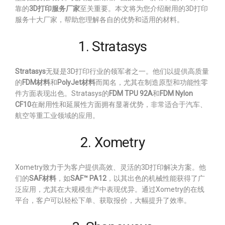
靠的
3D打印服务厂家
至关重要。本文将为您介绍耐用的3D打印
服务十大厂家，帮助您理解各自的优势和适用的材料。
1. Stratasys
Stratasys
无疑是3D打印行业的领军者之一。他们以提供高质量
的
FDM材料
和
PolyJet材料
而闻名，尤其在制造原型和功能性零
件方面表现出色。Stratasys的
FDM TPU 92A
和
FDM Nylon
CF10
在耐用性和延展性方面拥有显著优势，非常适合于汽车、
航空等重工业领域的应用。
2. Xometry
Xometry致力于为客户提供高效、灵活的3D打印解决方案。他
们的
SAF材料
，如
SAF™ PA12
，以其出色的机械性能获得了广
泛应用，尤其在大规模生产中表现优异。通过Xometry的在线
平台，客户可以轻松下单、获取报价，大幅提升了效率。