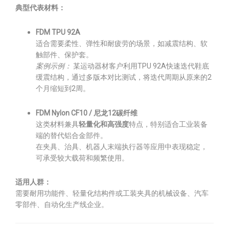
典型代表材料：
FDM TPU 92A
适合需要柔性、弹性和耐疲劳的场景，如减震结构、软
触部件、保护套。
案例示例：
某运动器材客户利用TPU 92A快速迭代鞋底
缓震结构，通过多版本对比测试，将迭代周期从原来的2
个月缩短到2周。
FDM Nylon CF10 / 尼龙12碳纤维
这类材料兼具
轻量化和高强度
特点，特别适合工业装备
端的替代铝合金部件。
在夹具、治具、机器人末端执行器等应用中表现稳定，
可承受较大载荷和频繁使用。
适用人群：
需要耐用功能件、轻量化结构件或工装夹具的机械设备、汽车
零部件、自动化生产线企业。