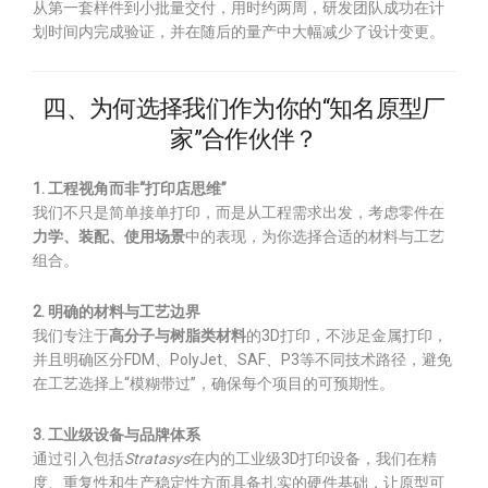
从第一套样件到小批量交付，用时约两周，研发团队成功在计
划时间内完成验证，并在随后的量产中大幅减少了设计变更。
四、为何选择我们作为你的“知名原型厂
家”合作伙伴？
1. 工程视角而非“打印店思维”
我们不只是简单接单打印，而是从工程需求出发，考虑零件在
力学、装配、使用场景
中的表现，为你选择合适的材料与工艺
组合。
2. 明确的材料与工艺边界
我们专注于
高分子与树脂类材料
的3D打印，不涉足金属打印，
并且明确区分FDM、PolyJet、SAF、P3等不同技术路径，避免
在工艺选择上“模糊带过”，确保每个项目的可预期性。
3. 工业级设备与品牌体系
通过引入包括
Stratasys
在内的工业级3D打印设备，我们在精
度、重复性和生产稳定性方面具备扎实的硬件基础，让原型可