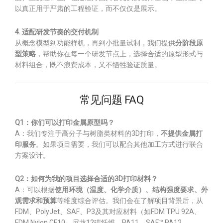
以真正用于严肃的工程验证，而不仅仅是展示。
4. 适配研发节奏的交付机制
从概念模型到功能样机，再到小批量试制，我们提供
分阶段原
型策略
，帮助你在每一个研发节点上，选择合适的原型形式与
材料组合，既不浪费成本，又不牺牲验证质量。
常见问题 FAQ
Q1：你们可以打印金属原型吗？
A：我们专注于高分子与树脂类材料的3D打印，
不提供金属打
印服务
。如果项目需要，我们可以配合其他加工方式进行联合
方案设计。
Q2：如何为我的项目选择合适的3D打印材料？
A：可以根据
使用环境（温度、化学介质）、结构强度要求、外
观需求和预算
等维度综合评估。我们会在了解项目背景后，从
FDM、PolyJet、SAF、P3及其对应材料（如FDM TPU 92A、
FDM Nylon CF10、尼龙12碳纤维、PA11、SAF™ PA12、