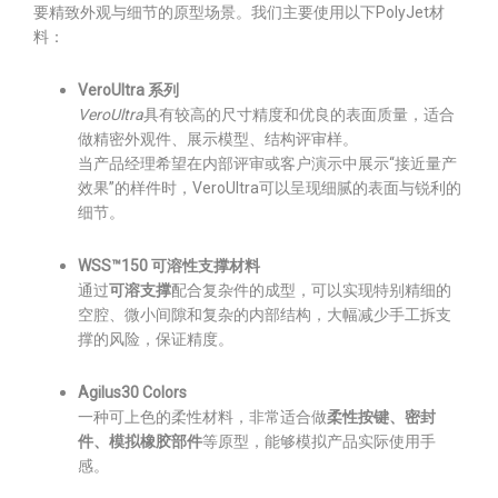
要精致外观与细节的原型场景。我们主要使用以下PolyJet材
料：
VeroUltra 系列
VeroUltra
具有较高的尺寸精度和优良的表面质量，适合
做精密外观件、展示模型、结构评审样。
当产品经理希望在内部评审或客户演示中展示“接近量产
效果”的样件时，VeroUltra可以呈现细腻的表面与锐利的
细节。
WSS™150 可溶性支撑材料
通过
可溶支撑
配合复杂件的成型，可以实现特别精细的
空腔、微小间隙和复杂的内部结构，大幅减少手工拆支
撑的风险，保证精度。
Agilus30 Colors
一种可上色的柔性材料，非常适合做
柔性按键、密封
件、模拟橡胶部件
等原型，能够模拟产品实际使用手
感。