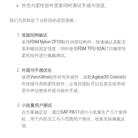
外壳与柔性部件需要同时测试手感与强度。
我们为其制定了分阶段的原型策略：
首版结构验证
采用
FDM Nylon CF10
制作内部结构件，快速确认装配关
系和螺丝固定强度，同时使用
FDM TPU 92A
打印腕带等
柔性组件进行佩戴测试。
外观与手感优化
使用
VeroUltra
制作外壳外观件，搭配
Agilus30 Colors
制
作按键与局部柔性部件，让项目团队可以在真实使用场
景中评估整体外观与操作手感。
小批量用户测试
在方案确定后，通过
SAF PA11
进行小批量生产几十套样
机，用于内部员工与小范围用户测试，收集实际佩戴反
馈。