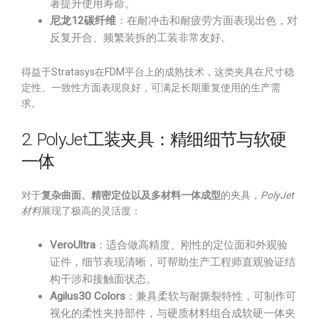
著提升使用寿命。
尼龙12碳纤维
：在耐冲击和耐疲劳方面表现出色，对
反复开合、频繁装拆的工装非常友好。
得益于Stratasys在FDM平台上的成熟技术，这类夹具在尺寸稳
定性、一致性方面表现良好，可满足长期重复使用的生产需
求。
2. PolyJet工装夹具：精细细节与软硬
一体
对于
复杂曲面、精密定位以及多材料一体成型
的夹具，
PolyJet
材料
展现了极高的灵活度：
VeroUltra
：适合做高精度、刚性的定位面和外观验
证件，细节表现清晰，可帮助生产工程师直观验证结
构干涉和接触面状态。
Agilus30 Colors
：兼具柔软与耐撕裂特性，可制作可
视化的柔性夹持部件，与硬质材料组合成软硬一体夹