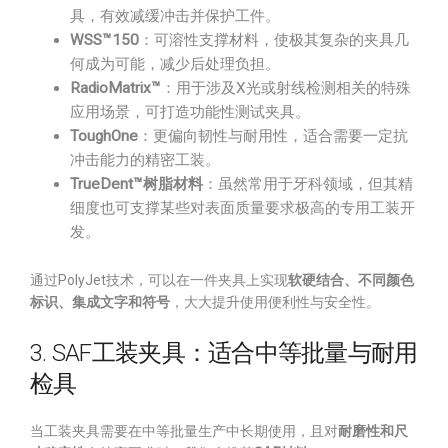
具，有效减缓冲击并保护工件。
WSS™150
：可溶性支撑材料，使极其复杂的夹具几
何成为可能，减少后处理负担。
RadioMatrix™
：用于涉及X光或射线检测相关的特殊
应用场景，可打造功能性测试夹具。
ToughOne
：更偏向韧性与耐用性，适合需要一定抗
冲击能力的精密工装。
TrueDent™树脂材料
：虽然常用于牙科领域，但其精
细度也可支撑某些对表面质量要求极高的专用工装开
发。
通过PolyJet技术，可以在一件夹具上实现
软硬结合、不同颜色
标识、集成文字和符号
，大大提升使用便利性与安全性。
3. SAF工装夹具：适合中等批量与耐用
检具
当工装夹具需要在中等批量生产中长期使用，且对
耐磨性和尺