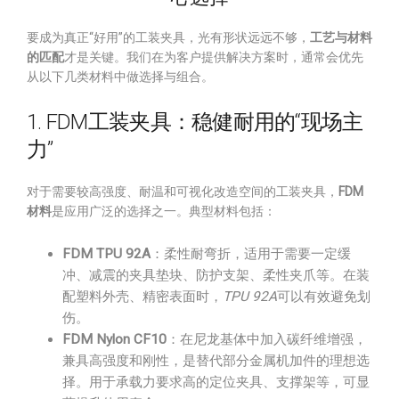
要成为真正“好用”的工装夹具，光有形状远远不够，
工艺与材料
的匹配
才是关键。我们在为客户提供解决方案时，通常会优先
从以下几类材料中做选择与组合。
1. FDM工装夹具：稳健耐用的“现场主
力”
对于需要较高强度、耐温和可视化改造空间的工装夹具，
FDM
材料
是应用广泛的选择之一。典型材料包括：
FDM TPU 92A
：柔性耐弯折，适用于需要一定缓
冲、减震的夹具垫块、防护支架、柔性夹爪等。在装
配塑料外壳、精密表面时，
TPU 92A
可以有效避免划
伤。
FDM Nylon CF10
：在尼龙基体中加入碳纤维增强，
兼具高强度和刚性，是替代部分金属机加件的理想选
择。用于承载力要求高的定位夹具、支撑架等，可显