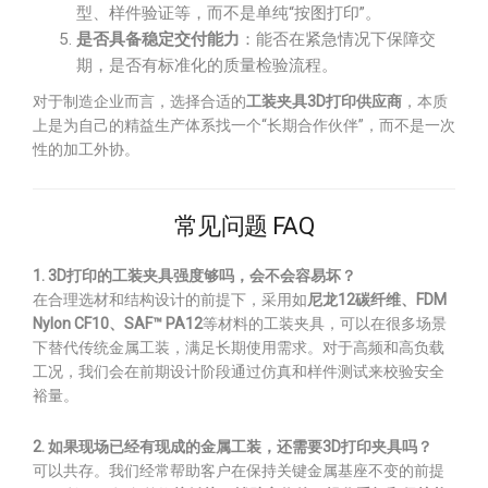
型、样件验证等，而不是单纯“按图打印”。
是否具备稳定交付能力
：能否在紧急情况下保障交
期，是否有标准化的质量检验流程。
对于制造企业而言，选择合适的
工装夹具3D打印供应商
，本质
上是为自己的精益生产体系找一个“长期合作伙伴”，而不是一次
性的加工外协。
常见问题 FAQ
1. 3D打印的工装夹具强度够吗，会不会容易坏？
在合理选材和结构设计的前提下，采用如
尼龙12碳纤维、FDM
Nylon CF10、SAF™ PA12
等材料的工装夹具，可以在很多场景
下替代传统金属工装，满足长期使用需求。对于高频和高负载
工况，我们会在前期设计阶段通过仿真和样件测试来校验安全
裕量。
2. 如果现场已经有现成的金属工装，还需要3D打印夹具吗？
可以共存。我们经常帮助客户在保持关键金属基座不变的前提