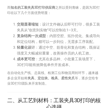
而
知名的工装夹具3D打印供应商
之所以受到青睐，是因为3D打
印在以下几个方面优势明显：
交期显著缩短
：设计文件确认后即可打印，很多工装
夹具从“创意到实物”可以控制在1–3天。
复杂结构一次成型
：内部空腔、拓扑优化、集成导向
和定位结构，都可以一步到位，无需多工序装配。
轻量化设计
：通过中空、筋骨化和复合结构，既保证
强度又大幅减轻重量，改善操作员的人机工效。
成本更可控
：尤其在多品种、小批量工装场景下，
3D打印能有效降低单件开发成本。
在自动化生产线、总装线、检测工位和物流周转环节，越来越
多企业开始将
夹具、定位块、检具、柔性夹爪
等，逐步交给专
业3D打印团队来开发制造。
二、从工艺到材料：工装夹具3D打印的核
心选择