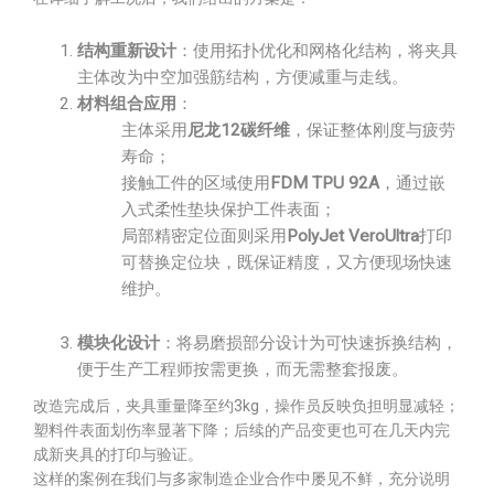
结构重新设计
：使用拓扑优化和网格化结构，将夹具
主体改为中空加强筋结构，方便减重与走线。
材料组合应用
：
主体采用
尼龙12碳纤维
，保证整体刚度与疲劳
寿命；
接触工件的区域使用
FDM TPU 92A
，通过嵌
入式柔性垫块保护工件表面；
局部精密定位面则采用
PolyJet VeroUltra
打印
可替换定位块，既保证精度，又方便现场快速
维护。
模块化设计
：将易磨损部分设计为可快速拆换结构，
便于生产工程师按需更换，而无需整套报废。
改造完成后，夹具重量降至约3kg，操作员反映负担明显减轻；
塑料件表面划伤率显著下降；后续的产品变更也可在几天内完
成新夹具的打印与验证。
这样的案例在我们与多家制造企业合作中屡见不鲜，充分说明