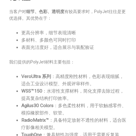
当客户对
细节、色彩、透明度
有较高要求时，PolyJet往往是更
优选择。其优势在于：
更高分辨率，细节表现清晰
多材料、多颜色可同时打印
表面光洁度好，适合展示与装配验证
我们提供的PolyJet材料主要包括：
VeroUltra 系列
：高精度刚性材料，色彩表现细腻，
适合工业设计模型、外观评审样件。
WSS™150
：水溶性支撑材料，简化支撑去除过程，
提高复杂结构打印效率。
Agilus30 Colors
：多色柔性材料，用于软触感零件、
模拟橡胶部件、软管。
RadioMatrix™
：具备特定放射不透性的材料，适合医
疗影像相关模型。
ToughOne
：兼具韧性与强度，适用于需要反复装