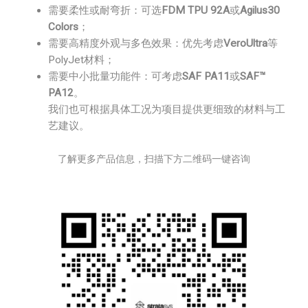
需要柔性或耐弯折：可选
FDM TPU 92A
或
Agilus30
Colors
；
需要高精度外观与多色效果：优先考虑
VeroUltra
等
PolyJet材料；
需要中小批量功能件：可考虑
SAF PA11
或
SAF™
PA12
。
我们也可根据具体工况为项目提供更细致的材料与工
艺建议。
了解更多产品信息，扫描下方二维码一键咨询