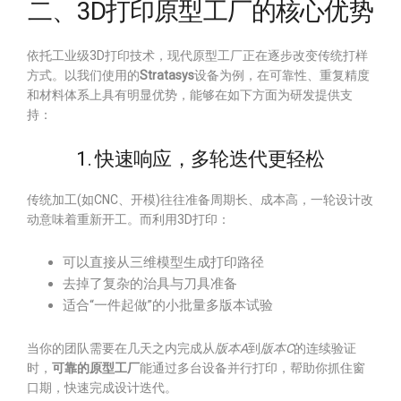
二、3D打印原型工厂的核心优势
依托工业级3D打印技术，现代原型工厂正在逐步改变传统打样
方式。以我们使用的
Stratasys
设备为例，在可靠性、重复精度
和材料体系上具有明显优势，能够在如下方面为研发提供支
持：
1. 快速响应，多轮迭代更轻松
传统加工(如CNC、开模)往往准备周期长、成本高，一轮设计改
动意味着重新开工。而利用3D打印：
可以直接从三维模型生成打印路径
去掉了复杂的治具与刀具准备
适合“一件起做”的小批量多版本试验
当你的团队需要在几天之内完成从
版本A
到
版本C
的连续验证
时，
可靠的原型工厂
能通过多台设备并行打印，帮助你抓住窗
口期，快速完成设计迭代。