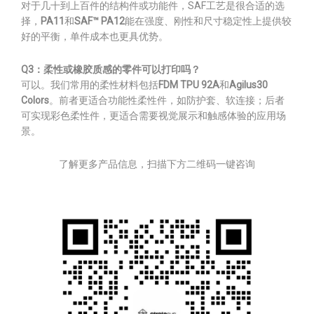
对于几十到上百件的结构件或功能件，SAF工艺是很合适的选
择，
PA11
和
SAF™ PA12
能在强度、刚性和尺寸稳定性上提供较
好的平衡，单件成本也更具优势。
Q3：柔性或橡胶质感的零件可以打印吗？
可以。我们常用的柔性材料包括
FDM TPU 92A
和
Agilus30
Colors
。前者更适合功能性柔性件，如防护套、软连接；后者
可实现彩色柔性件，更适合需要视觉展示和触感体验的应用场
景。
了解更多产品信息，扫描下方二维码一键咨询