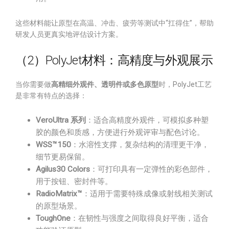
这些材料能让原型在高温、冲击、疲劳等测试中“扛得住”，帮助
研发人员更真实地评估设计方案。
（2）PolyJet材料：高精度与外观展示
当你需要做
高精细外观件、透明件或多色原型
时，PolyJet工艺
是非常有特点的选择：
VeroUltra 系列
：适合高精度外观件，可模拟多种塑
胶的颜色和质感，方便进行外观评审与配色讨论。
WSS™150
：水溶性支撑，复杂结构的清理更干净，
细节更易保留。
Agilus30 Colors
：可打印具有一定弹性的彩色部件，
用于按钮、密封件等。
RadioMatrix™
：适用于需要特殊成像或射线相关测试
的原型场景。
ToughOne
：在韧性与强度之间取得良好平衡，适合