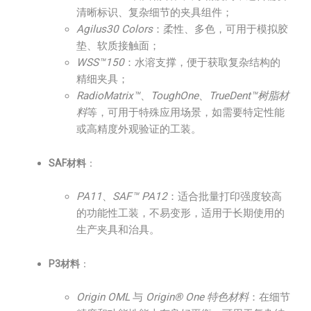
清晰标识、复杂细节的夹具组件；
Agilus30 Colors
：柔性、多色，可用于模拟胶
垫、软质接触面；
WSS™150
：水溶支撑，便于获取复杂结构的
精细夹具；
RadioMatrix™
、
ToughOne
、
TrueDent™树脂材
料
等，可用于特殊应用场景，如需要特定性能
或高精度外观验证的工装。
SAF材料
：
PA11
、
SAF™ PA12
：适合批量打印强度较高
的功能性工装，不易变形，适用于长期使用的
生产夹具和治具。
P3材料
：
Origin OML
与
Origin® One 特色材料
：在细节