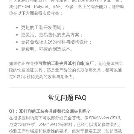
计优化到打印制造的一体化服务。依托Stratasys等专业平台，
我们在FDM、PolyJet、SAF、P3多工艺上的综合能力，能帮助
你在以下方面获得实质收益：
更短的工装开发周期；
更灵活、更易迭代的夹具方案；
更符合现场工况的材料与结构设计；
更透明、可控的制造成本。
如果你正在寻找
可靠的工装夹具3D打印制造厂
，无论是试制阶
段的快速验证夹具，还是量产阶段的长期使用夹具，都可以通
过3D打印获得更高的效率与竞争力。
常见问题 FAQ
Q1：3D打印的工装夹具能替代金属夹具吗？
在很多应用场景下可以部分或完全替代。像
FDM Nylon CF10
、
尼龙12碳纤维
、
SAF™ PA12
等材料，已经可以满足多数装配、
检测工序对强度和稳定性的要求。但对于极端工况（如超高载