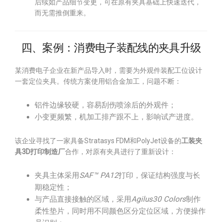
后续如产品细节变更，可在原有夹具基础上快速迭代，
而无需推倒重来。
四、案例：消费电子装配线的夹具升级
某消费电子企业在新产品导入时，需要为外观件装配工位设计
一套定位夹具。传统方案使用铝合金加工，问题不断：
铝件边缘较硬，容易刮伤喷涂后的外观件；
小变更频繁，机加工排产跟不上，影响试产进度。
该企业寻找了一家具备Stratasys FDM和PolyJet设备的
工装夹
具3D打印制造厂
合作，对原有夹具进行了重新设计：
夹具主体采用
SAF™ PA12
打印，保证结构强度与长
期稳定性；
与产品直接接触的区域，采用
Agilus30 Colors
制作
柔性垫片，同时用不同颜色区分定位区域，方便操作