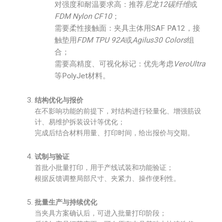
对强度和耐温要求高：推荐
尼龙12碳纤维
或
FDM Nylon CF10
；
需要柔性接触面：夹具主体用SAF PA12，接
触垫用
FDM TPU 92A
或
Agilus30 Colors
组
合；
需要高精度、可视化标记：优先考虑
VeroUltra
等PolyJet材料。
结构优化与报价
在不影响功能的前提下，对结构进行轻量化、增强筋设
计、易维护拆装设计等优化；
完成后结合材料用量、打印时间，给出报价与交期。
试制与验证
首批小批量打印，用于产线试装和功能验证；
根据反馈调整局部尺寸、夹紧力、操作便利性。
批量生产与持续优化
当夹具方案确认后，可进入批量打印阶段；