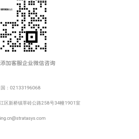
中国：02133196068
市松江区新桥镇莘砖公路258号34幢1901室
.cn@stratasys.com