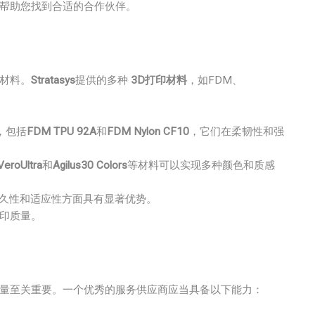
，帮助您找到合适的合作伙伴。
和材料。
Stratasys
提供的多种
3D打印材料
，如FDM、
，包括
FDM TPU 92A
和
FDM Nylon CF10
，它们在柔韧性和强
VeroUltra
和
Agilus30 Colors
等材料可以实现多种颜色和质感
久性和适应性方面具有显著优势。
印质量。
质量至关重要。一个优秀的服务供应商应当具备以下能力：