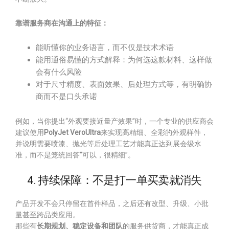
靠谱服务商在沟通上的特征：
能听懂你的业务语言，而不仅是技术术语
能用通俗易懂的方式解释：为何选这款材料、这样做
会有什么风险
对于尺寸精度、表面效果、后处理方式等，有明确协
商而不是口头承诺
例如，当你提出“外观要接近量产效果”时，一个专业的供应商会
建议使用
PolyJet VeroUltra
来实现高精细、全彩的外观样件，
并说明需要喷漆、抛光等后处理工艺才能真正达到展会级水
准，而不是笼统回答“可以，很精细”。
4. 持续保障：不是打一单买卖就消失
产品开发不会只停留在首件样品，之后还有改型、升级、小批
量甚至跨品类应用。
那些有
长期规划、稳定设备和团队
的服务供货商，才能真正成