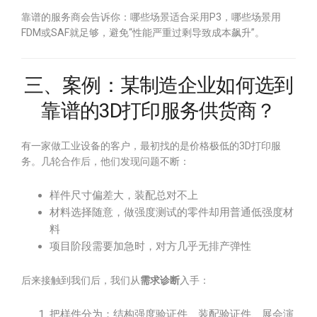
靠谱的服务商会告诉你：哪些场景适合采用P3，哪些场景用
FDM或SAF就足够，避免“性能严重过剩导致成本飙升”。
三、案例：某制造企业如何选到
靠谱的3D打印服务供货商？
有一家做工业设备的客户，最初找的是价格极低的3D打印服
务。几轮合作后，他们发现问题不断：
样件尺寸偏差大，装配总对不上
材料选择随意，做强度测试的零件却用普通低强度材
料
项目阶段需要加急时，对方几乎无排产弹性
后来接触到我们后，我们从
需求诊断
入手：
把样件分为：结构强度验证件、装配验证件、展会演