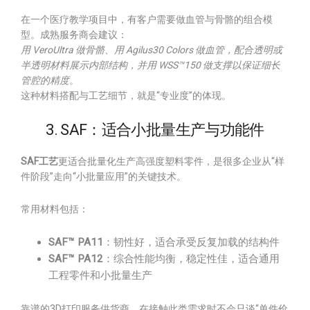
在一个医疗教学项目中，有客户需要做血管与骨骼的组合模
型。成熟服务商会建议：
用 VeroUltra 做骨骼、用 Agilus30 Colors 做血管，配合透明或
半透明材料展示内部结构，并用 WSS™150 做支撑以保证细长
管腔的精度
。
这种材料搭配与工艺细节，就是“专业度”的体现。
3. SAF：适合小批量生产与功能件
SAF工艺
更适合批量化生产高强度塑料零件，是很多企业从“样
件阶段”走向“小批量应用”的关键技术。
常用材料包括：
SAF™ PA11
：韧性好，适合承受反复加载的结构件
SAF™ PA12
：综合性能均衡，稳定性佳，适合通用
工程零件和小批量生产
靠谱的3D打印服务供货商，在接触此类需求时不会只谈“单件价