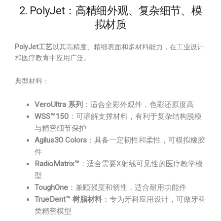
2. PolyJet：高精细外观、复杂细节、模
拟材质
PolyJet工艺
以其高精度、精细表面和多材料能力，在工业设计
和医疗教育中应用广泛。
典型材料：
VeroUltra 系列
：适合全彩外观件，色彩还原度高
WSS™150
：可溶解支撑材料，有利于复杂结构脱模
与精密细节保护
Agilus30 Colors
：具备一定韧性和柔性，可模拟橡胶
件
RadioMatrix™
：适合需要X射线可见性的医疗教学模
型
ToughOne
：兼顾强度和韧性，适合耐用功能件
TrueDent™ 树脂材料
：专为牙科应用设计，可做牙科
类精密模型