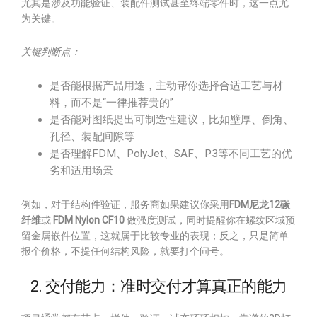
尤其是涉及功能验证、装配件测试甚至终端零件时，这一点尤
为关键。
关键判断点：
是否能根据产品用途，主动帮你选择合适工艺与材
料，而不是“一律推荐贵的”
是否能对图纸提出可制造性建议，比如壁厚、倒角、
孔径、装配间隙等
是否理解FDM、PolyJet、SAF、P3等不同工艺的优
劣和适用场景
例如，对于结构件验证，服务商如果建议你采用
FDM尼龙12碳
纤维
或
FDM Nylon CF10
做强度测试，同时提醒你在螺纹区域预
留金属嵌件位置，这就属于比较专业的表现；反之，只是简单
报个价格，不提任何结构风险，就要打个问号。
2. 交付能力：准时交付才算真正的能力