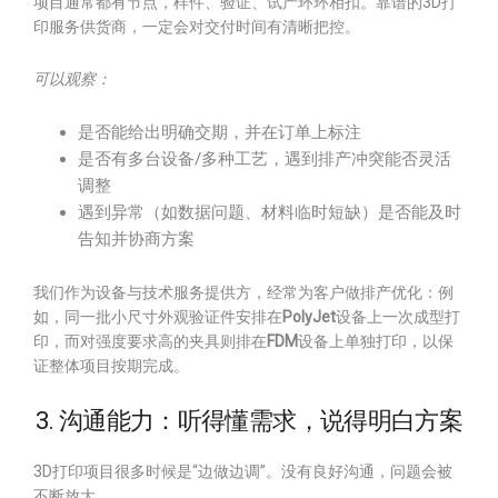
项目通常都有节点，样件、验证、试产环环相扣。靠谱的3D打
印服务供货商，一定会对交付时间有清晰把控。
可以观察：
是否能给出明确交期，并在订单上标注
是否有多台设备/多种工艺，遇到排产冲突能否灵活
调整
遇到异常（如数据问题、材料临时短缺）是否能及时
告知并协商方案
我们作为设备与技术服务提供方，经常为客户做排产优化：例
如，同一批小尺寸外观验证件安排在
PolyJet
设备上一次成型打
印，而对强度要求高的夹具则排在
FDM
设备上单独打印，以保
证整体项目按期完成。
3. 沟通能力：听得懂需求，说得明白方案
3D打印项目很多时候是“边做边调”。没有良好沟通，问题会被
不断放大。