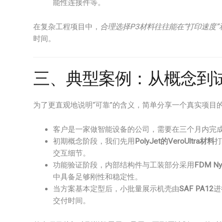
能性连接件等。
在复杂工程项目中，
合理选择P3材料往往能在“打印速度”
时间。
三、典型案例：从概念到
为了更直观地说明“可靠”的含义，简单分享一个真实项目
客户是一家做智能设备的公司，需要在三个月内完
初期概念阶段，我们先用
PolyJet的VeroUltra材料
打
交互细节。
功能验证阶段，内部结构件与工装部分采用
FDM N
中具备足够刚性和稳定性。
当方案基本定型后，小批量展示机壳由
SAF PA12
进
交付时间。