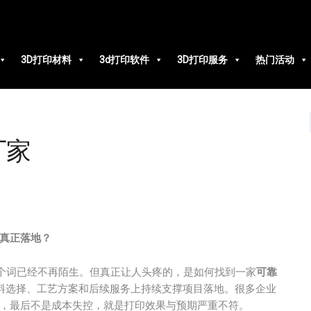
3D打印材料
3d打印软件
3D打印服务
热门活动
厂家
真正落地？
这个词已经不再陌生。但真正让人头疼的，是如何找到一家
可靠
料选择、工艺方案和后续服务上持续支撑项目落地。很多企业
晕，最后不是成本失控，就是打印效果与预期严重不符。