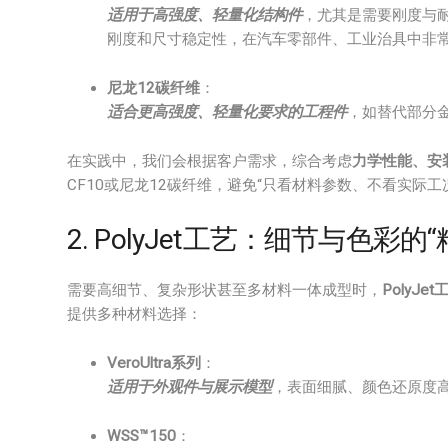
适用于高强度、轻量化结构件
，尤其是需要刚度与
刚度和尺寸稳定性，在汽车零部件、工业治具中非
尼龙12碳纤维
：
适合更高强度、轻量化要求的工程件
，如替代部分
在实践中，我们会根据客户需求，综合考虑
力学性能、安
CF10或尼龙12碳纤维，避免“只看材料参数、不看实际工
2. PolyJet工艺：细节与色彩的
需要高细节、复杂形状甚至多材料一体成型时，
PolyJet
提供多种材料选择：
VeroUltra系列
：
适用于外观件与展示模型
，表面细腻、颜色还原度
WSS™150
：