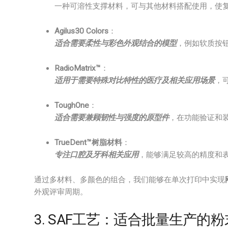
一种可溶性支撑材料，可与其他材料搭配使用，使
Agilus30 Colors
：
适合需要柔性与彩色外观结合的模型
，例如软质按
RadioMatrix™
：
适用于需要特殊对比特性的医疗及相关应用场景
，
ToughOne
：
适合需要兼顾韧性与强度的原型件
，在功能验证和
TrueDent™树脂材料
：
专注口腔及牙科相关应用
，能够满足较高的精度和
通过多材料、多颜色的组合，我们能够在单次打印中实现
外观评审周期。
3. SAF工艺：适合批量生产的