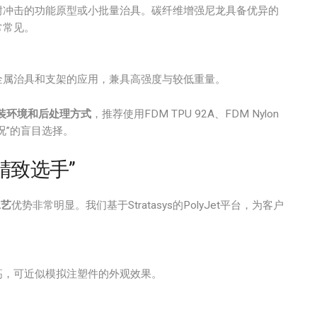
耐冲击的功能原型或小批量治具。碳纤维增强尼龙具备优异的
常常见。
金属治具和支架的应用，兼具高强度与较低重量。
装环境和后处理方式
，推荐使用FDM TPU 92A、FDM Nylon
况”的盲目选择。
“精致选手”
工艺
优势非常明显。我们基于Stratasys的PolyJet平台，为客户
高，可近似模拟注塑件的外观效果。