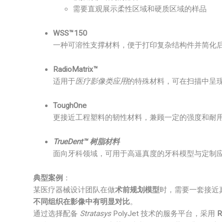
需要直观展示柔性区域和硬质区域的样品
WSS™150
一种可溶性支撑材料，便于打印复杂结构件并简化
RadioMatrix™
适用于
医疗影像类应用
的特殊材料，可在扫描中呈
ToughOne
更接近工程塑料的韧性材料，兼顾一定的强度和耐
TrueDent™ 树脂材料
面向牙科领域，可用于高逼真度的牙科模型与定制
典型案例
：
某医疗器械设计团队在做
术前规划模型
时，需要一套接近
不同组织在影像中有明显对比
。
通过选择配备
Stratasys
PolyJet 技术的服务平台，采用
R