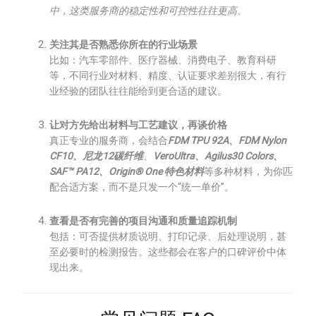
中，这类服务商的稳定性和可控性往往更高。
关注其是否熟悉你所在的行业场景
比如：汽车零部件、医疗器械、消费电子、教育科研
等，不同行业对材料、精度、认证要求差别很大，有行
业经验的团队往往能给到更合适的建议。
让对方先给出材料与工艺建议，再谈价格
真正专业的服务商，会结合
FDM TPU 92A、FDM Nylon
CF10、尼龙12碳纤维
、
VeroUltra、Agilus30 Colors、
SAF™ PA12、Origin® One 特色材料
等多种材料，为你匹
配合适方案，而不是只发一个“统一单价”。
查看是否有完善的项目沟通和质量追踪机制
包括：可否提供材质说明、打印记录、后处理说明，甚
至必要时的检测报告。这些都会在客户的口碑评价中体
现出来。