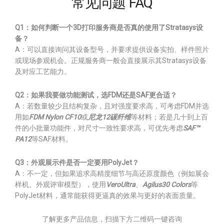
常见问题 FAQ
Q1：如何判断一个3D打印服务商是否真的使用了Stratasys设
备？
A：可以直接询问其设备型号，并要求提供设备实拍、样件照片
或现场参观机会。正规服务商一般会直接展示其Stratasys设备
及对应工艺能力。
Q2：如果我要做功能测试，选FDM还是SAF更合适？
A：若数量较少且结构复杂，且对强度要求高，可考虑FDM并选
用如
FDM Nylon CF10
或
尼龙12碳纤维
等材料；若是几十到上百
件的小批量功能件，对尺寸一致性要求高，可优先考虑
SAF™
PA12
等SAF材料。
Q3：外观展示件是否一定要用PolyJet？
A：不一定，但如果追求高精度细节与高还原度颜色（例如展会
样机、外观评审模型），使用
VeroUltra
、
Agilus30 Colors
等
PolyJet材料，通常能获得更逼真的效果与更好的表面质量。
了解更多产品信息，扫描下方二维码一键咨询