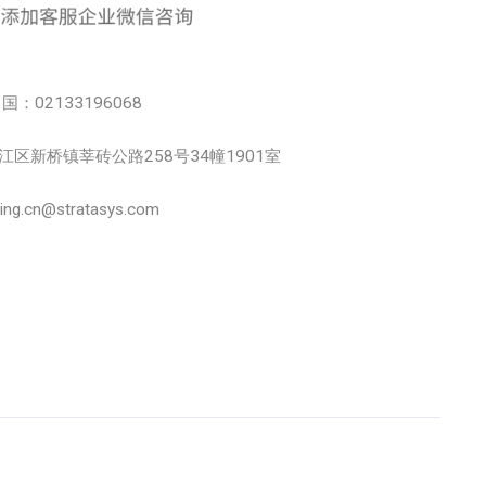
中国：02133196068
市松江区新桥镇莘砖公路258号34幢1901室
.cn@stratasys.com