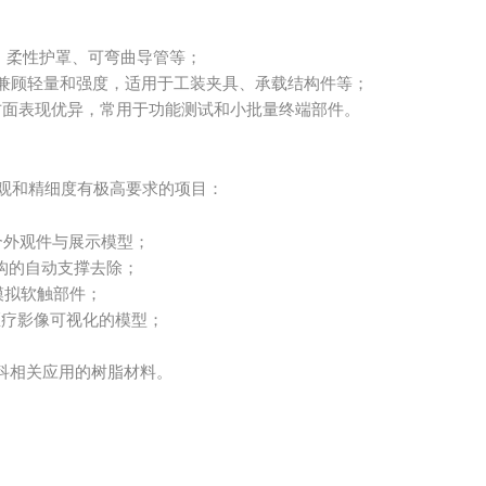
、柔性护罩、可弯曲导管等；
兼顾轻量和强度，适用于工装夹具、承载结构件等；
方面表现优异，常用于功能测试和小批量终端部件。
对外观和精细度有极高要求的项目：
合外观件与展示模型；
构的自动支撑去除；
模拟软触部件；
医疗影像可视化的模型；
科相关应用的树脂材料。