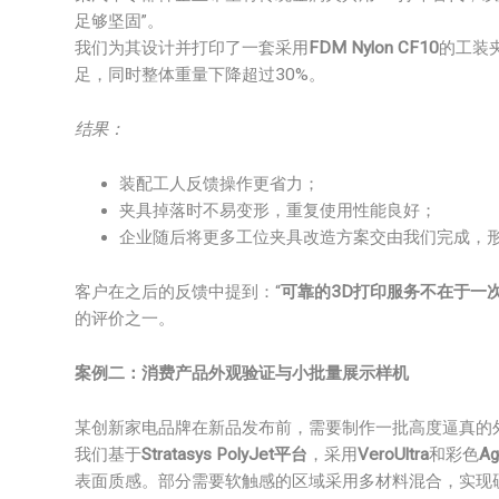
足够坚固”。
我们为其设计并打印了一套采用
FDM Nylon CF10
的工装
足，同时整体重量下降超过30%。
结果：
装配工人反馈操作更省力；
夹具掉落时不易变形，重复使用性能良好；
企业随后将更多工位夹具改造方案交由我们完成，
客户在之后的反馈中提到：“
可靠的3D打印服务不在于一
的评价之一。
案例二：消费产品外观验证与小批量展示样机
某创新家电品牌在新品发布前，需要制作一批高度逼真的
我们基于
Stratasys PolyJet平台
，采用
VeroUltra
和彩色
Ag
表面质感。部分需要软触感的区域采用多材料混合，实现