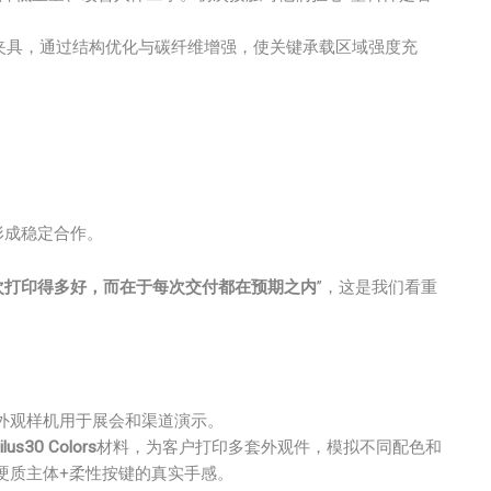
夹具，通过结构优化与碳纤维增强，使关键承载区域强度充
形成稳定合作。
次打印得多好，而在于每次交付都在预期之内
”，这是我们看重
外观样机用于展会和渠道演示。
ilus30 Colors
材料，为客户打印多套外观件，模拟不同配色和
硬质主体+柔性按键的真实手感。