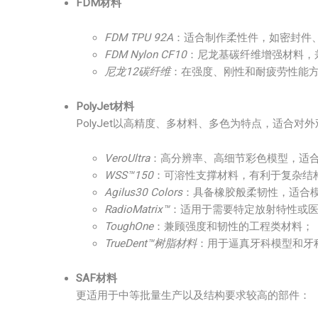
FDM材料
FDM TPU 92A
：适合制作柔性件，如密封件
FDM Nylon CF10
：尼龙基碳纤维增强材料，
尼龙12碳纤维
：在强度、刚性和耐疲劳性能
PolyJet材料
PolyJet以高精度、多材料、多色为特点，适合
VeroUltra
：高分辨率、高细节彩色模型，适
WSS™150
：可溶性支撑材料，有利于复杂结
Agilus30 Colors
：具备橡胶般柔韧性，适合
RadioMatrix™
：适用于需要特定放射特性或
ToughOne
：兼顾强度和韧性的工程类材料；
TrueDent™树脂材料
：用于逼真牙科模型和牙
SAF材料
更适用于中等批量生产以及结构要求较高的部件：