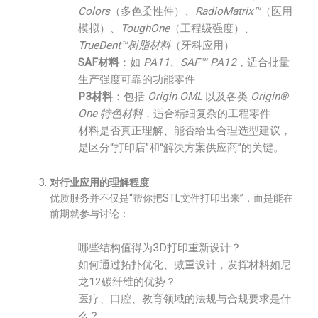
Colors
（多色柔性件）、
RadioMatrix™
（医用
模拟）、
ToughOne
（工程级强度）、
TrueDent™树脂材料
（牙科应用）
SAF材料
：如
PA11
、
SAF™ PA12
，适合批量
生产强度可靠的功能零件
P3材料
：包括
Origin OML
以及各类
Origin®
One 特色材料
，适合精细复杂的工程零件
材料是否真正理解、能否给出合理选型建议，
是区分“打印店”和“解决方案供应商”的关键。
对行业应用的理解程度
优质服务并不仅是“帮你把STL文件打印出来”，而是能在
前期就参与讨论：
哪些结构值得为3D打印重新设计？
如何通过拓扑优化、减重设计，发挥材料如尼
龙12碳纤维的优势？
医疗、口腔、教育领域的法规与合规要求是什
么？