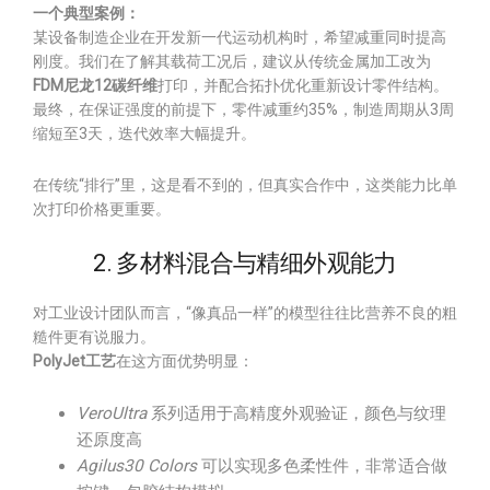
一个典型案例：
某设备制造企业在开发新一代运动机构时，希望减重同时提高
刚度。我们在了解其载荷工况后，建议从传统金属加工改为
FDM尼龙12碳纤维
打印，并配合拓扑优化重新设计零件结构。
最终，在保证强度的前提下，零件减重约35%，制造周期从3周
缩短至3天，迭代效率大幅提升。
在传统“排行”里，这是看不到的，但真实合作中，这类能力比单
次打印价格更重要。
2. 多材料混合与精细外观能力
对工业设计团队而言，“像真品一样”的模型往往比营养不良的粗
糙件更有说服力。
PolyJet工艺
在这方面优势明显：
VeroUltra
系列适用于高精度外观验证，颜色与纹理
还原度高
Agilus30 Colors
可以实现多色柔性件，非常适合做