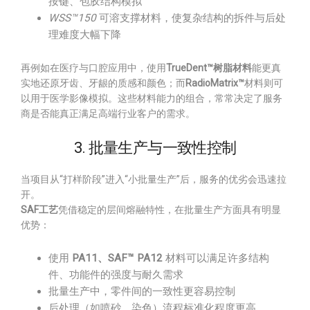
按键、包胶结构模拟
WSS™150
可溶支撑材料，使复杂结构的拆件与后处
理难度大幅下降
再例如在医疗与口腔应用中，使用
TrueDent™树脂材料
能更真
实地还原牙齿、牙龈的质感和颜色；而
RadioMatrix™
材料则可
以用于医学影像模拟。这些材料能力的组合，常常决定了服务
商是否能真正满足高端行业客户的需求。
3. 批量生产与一致性控制
当项目从“打样阶段”进入“小批量生产”后，服务的优劣会迅速拉
开。
SAF工艺
凭借稳定的层间熔融特性，在批量生产方面具有明显
优势：
使用
PA11、SAF™ PA12
材料可以满足许多结构
件、功能件的强度与耐久需求
批量生产中，零件间的一致性更容易控制
后处理（如喷砂、染色）流程标准化程度更高