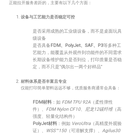
正能拉开服务差距的，主要有以下几个方面：
设备与工艺能力是否稳定可控
是否采用成熟的工业级设备，而不是桌面玩具
级设备
是否具备
FDM、PolyJet、SAF、P3
等多种工
艺能力，能覆盖从外观件到功能件的不同需求
长期设备维护能力是否到位，打印质量是否稳
定，而不只是“偶尔出一两个好样品”
材料体系是否丰富且专业
仅能打印简单塑料远远不够，优质服务商通常会具备：
FDM材料
：如
FDM TPU 92A
（柔性弹性
件）、
FDM Nylon CF10
、
尼龙12碳纤维
（高
强度、轻量化结构件）
PolyJet材料
：例如
VeroUltra
（高精度外观验
证）、
WSS™150
（可溶解支撑）、
Agilus30